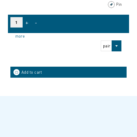
Pin
+
-
more
pair