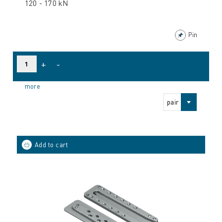
120 - 170 kN
Pin
+
-
more
pair