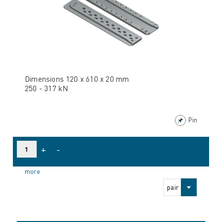
Dimensions 120 x 610 x 20 mm
250 - 317 kN
Pin
+
-
more
pair