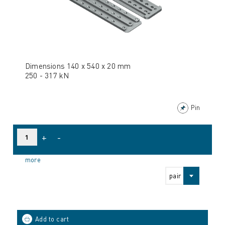
Dimensions 140 x 540 x 20 mm
250 - 317 kN
Pin
+
-
more
pair