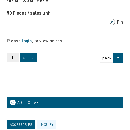
für XL- & XXL-Serie
50 Pieces / sales unit
Pin
Please
login
, to view prices.
+
-
pack
ACCESSORIES
INQUIRY