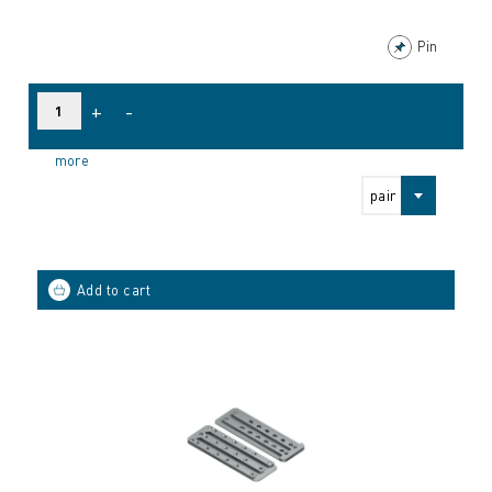
Pin
+
-
more
pair