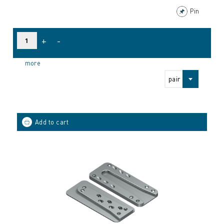
Pin
+
-
more
pair