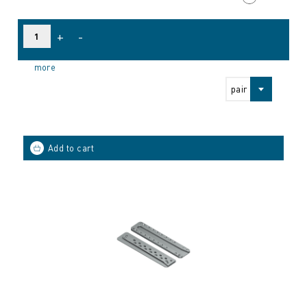
+
-
more
pair