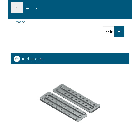
+
-
more
pair